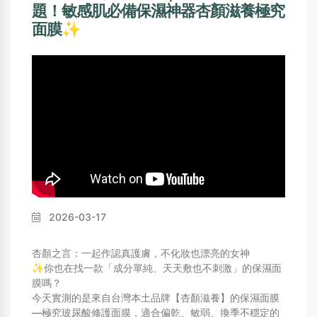
題！敏感肌必備保濕神器杏顏滋養極究
面膜✨
2026-03-17
杏顏之言：一起作認真護膚，不化妝也漂亮的女神
✨你也在找一款「成分單純、天天敷也不刺激」的保濕面
膜嗎？
今天實測的是來自台灣本土品牌【杏顏滋養】的保濕面膜
—極究玻尿酸修護面膜，適合偏乾、敏弱、換季不穩定的