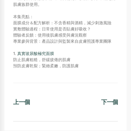
肌膚族群使用。
本集亮點：
面膜成分＆配方解析：不含香精與酒精，減少刺激風險
實敷體驗過程：日常使用是否貼膚好吸收？
體驗者反饋：使用後肌膚感受與膚況觀察
專業參與背景：產品設計與監製來自皮膚照護專業團隊
1.
真實玻尿酸極究面膜
防止肌膚粗糙，舒緩疲倦的肌膚
預防皮膚乾裂；緊緻柔嫩，防護肌膚
上一個
下一個