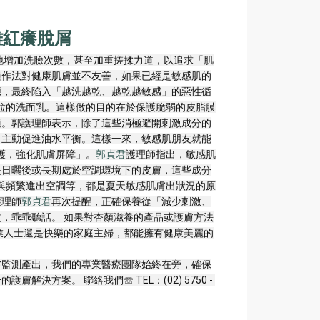
離紅癢脫屑
地增加洗臉次數，甚至加重搓揉力道，以追求「肌
種作法對健康肌膚並不友善，如果已經是敏感肌的
應，最終陷入「越洗越乾、越乾越敏感」的惡性循
顆粒的洗面乳。這樣做的目的在於保護脆弱的皮脂膜
適。郭護理師表示，除了這些消極避開刺激成分的
，主動促進油水平衡。這樣一來，敏感肌朋友就能
護，強化肌膚屏障」。
郭貞君
護理師指出，敏感肌
是日曬後或長期處於空調環境下的皮膚，這些成分
熱與頻繁進出空調等，都是夏天敏感肌膚出狀況的原
護理師
郭貞君
再次提醒，正確保養從「減少刺激、
，乖乖聽話。 如果對杏顏滋養的產品或護膚方法
業人士還是快樂的家庭主婦，都能擁有健康美麗的
膚監測產出，我們的專業醫療團隊始終在旁，確保
案。 聯絡我們☏ TEL：(02) 5750 - 