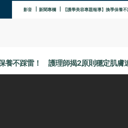
影音
新聞專欄
【護學美容專題報導】換季保養不
保養不踩雷！ 護理師揭2原則穩定肌膚