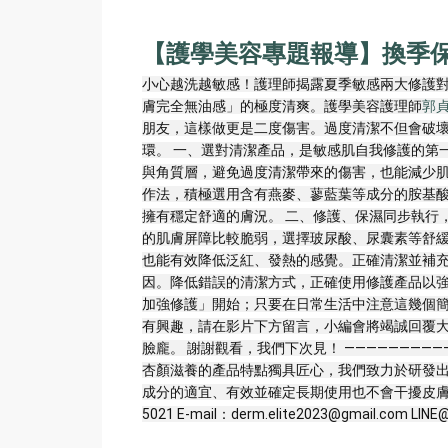
【護學美容專題報導】換季
小心越洗越敏感！護理師揭露夏季敏感兩大修護對
膚完全無油感」的極度清爽。護學美容護理師
郭
朋友，這樣做更是二度傷害。過度清潔不但會破
環。 一、選對清潔產品，是敏感肌自我修護的第
與角質層，避免過度清潔帶來的傷害，也能減少
作法，積極選用含有燕麥、蓼藍葉等成分的胺基
擁有穩定舒適的膚況。 二、修護、保濕同步執行
的肌膚屏障比較脆弱，選擇玻尿酸、尿囊素等舒
也能有效降低泛紅、發熱的感覺。正確清潔並補充
因。降低錯誤的清潔方式，正確使用修護產品以
加強修護」開始；只要在日常生活中注意這幾個簡
有興趣，請在影片下方留言，小編會將竭誠回覆大
臉龐。 謝謝觀看，我們下次見！ ———————————
杏顏滋養的產品特點獨具匠心，我們致力於研發
成分的適宜、有效並確定長期使用也不會干擾皮膚顯微
5021 E-mail：derm.elite2023@gmail.com LINE