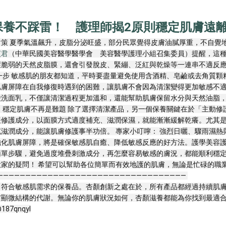
保養不踩雷！ 護理師揭2原則穩定肌膚遠
策 夏季氣溫飆升，皮脂分泌旺盛，部分民眾覺得皮膚油膩厚重，不自覺
貞君
（中華民國美容醫學醫學會　美容醫學護理小組召集委員）提醒，這
壞脆弱的天然皮脂膜，還會引發脫皮、緊繃、泛紅與乾燥等一連串不適反
一步 敏感肌的朋友都知道，平時要盡量避免使用含酒精、皂鹼或去角質
肌膚屏障在自我修復時遇到的困難，讓肌膚不會因為清潔變得更加敏感不
酸洗面乳，不僅讓清潔過程更加溫和，還能幫助肌膚保留水分與天然油脂
，穩定肌膚不再是難題 除了選擇清潔產品，另一個保養關鍵在於「主動修
緩修護成分，以面膜方式適度補充、滋潤保濕，就能漸漸緩解乾癢。尤其
滋潤成分，能讓肌膚修護事半功倍。 專家小叮嚀： 強烈日曬、驟雨濕
強化肌膚屏障，將是確保敏感肌自癒、降低敏感反應的好方法。護學美容
單步驟，避免過度堆疊刺激成分，再怎麼容易敏感的膚況，都能順利穩定
家的疑問！ 希望可以幫助各位簡單而有效地護的肌膚，無論是忙碌的職
———————————————————————————————— 
出符合敏感肌需求的保養品。杏顏創新之處在於，所有產品都經過持續肌
結構的代謝。無論你的肌膚狀況如何，杏顏滋養都能為你找到最適合的護膚解決方
@187qnqyl