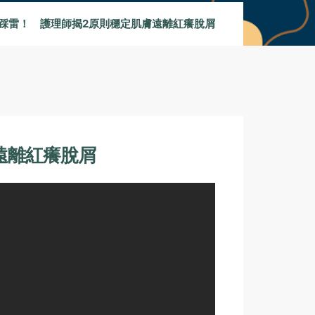
踩雷！ 護理師揭2原則穩定肌膚遠離紅癢脫屑
遠離紅癢脫屑