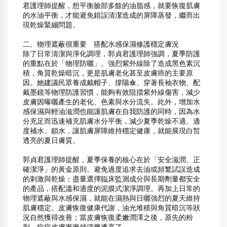
君護理師提醒，想平衡臉部多餘的油脂感，就要恢復肌膚
的水油平衡，才能避免錯誤清潔造成的屏障蒸發，繼而出
現乾燥緊繃問題。
二、物理遮蔽很重要　搭配水感保濕修護穩定膚況
除了日常清潔與淨化調理，郭貞君護理師強調，夏季防護
的重點在於「物理防曬」。強烈紫外線除了造成黑色素沉
積，角質乾燥暗沉，更是肌膚老化甚至皮膚癌的主要原
因。她建議民眾養成戴帽子、撐陽傘、穿著長袖衣物、配
戴墨鏡等物理防護習慣，能夠有效阻擋紫外線傷害，減少
皮膚因曝曬產生的老化、色素與水分流失。此外，增加水
感保濕與輕油滋潤也能讓肌膚在自我防護的同時，因為水
分充足而迅速補充肌膚水分平衡，減少夏季乾燥不適。適
度補水、鎖水，讓肌膚屏障維持穩定健康，就能展現白皙
透亮的夏日膚質。
郭貞君護理師提醒，夏季保養的核心在於「安全滋潤、正
確潔淨」的黃金原則。避免過度追求去油或頻繁試誤造成
的刺激與乾燥；盡量選擇臨床監測成分與長期劑量都安全
的產品，搭配溫和適度的泥膜式潔淨調理。再加上日常的
物理遮蔽與水感保濕，就能在濕熱與日曬強烈的夏天維持
肌膚穩定。皮膚恢復健康代謝，油光堆積與角質暗沉等狀
況自然獲得改善；當皮膚恢復柔嫩潤澤之後，原先的粉