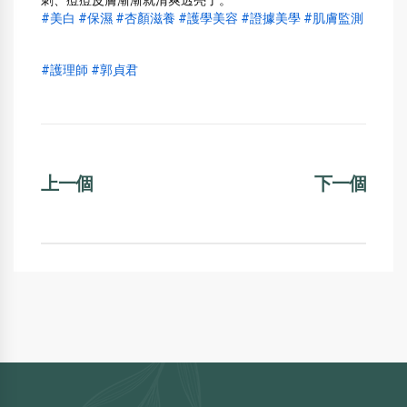
刺、痘痘皮膚漸漸就清爽透亮了。
#美白
#保濕
#杏顏滋養
#護學美容
#證據美學
#肌膚監測
#護理師
#郭貞君
上一個
下一個