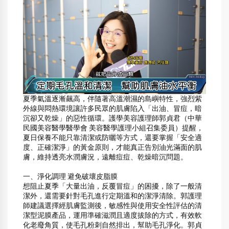
夏季氣溫逐漸飆高，伴隨著高溫潮濕的島嶼特性，強烈紫
外線與悶熱環境讓許多民眾的肌膚陷入「出油、冒痘，暗
沉卻又乾燥」的惡性循環。護學美容護理師郭貞君（中華
民國美容醫學醫學會 美容醫學護理小組召集委員）提醒，
夏日保養不能只靠清潔或防曬等方式，還要掌握「安全適
度、正確潔淨」的黃金原則，才能真正告別油光滿面的肌
膚，維持透亮水潤膚況，遠離痘痘、乾燥暗沉問題。
一、淨化調理 避免破壞皮脂膜
想阻止夏季「大量出油，反覆冒痘」的困擾，除了一般清
潔外，還需要針對毛孔進行定期溫和的潔淨清除。郭護理
師建議選擇經肌膚監測後，敏感性與使用安全性評估的清
潔型泥膜產品，運用準確滋潤且適度拔除的方式，有效軟
化老廢角質，使毛孔粉刺自然排出，幫助毛孔淨化。郭貞