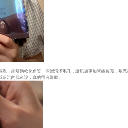
感覺，能幫助軟化角質、深層清潔毛孔，讓肌膚更加緊緻透亮，敷完
或暗沉的我來說，真的很有幫助。