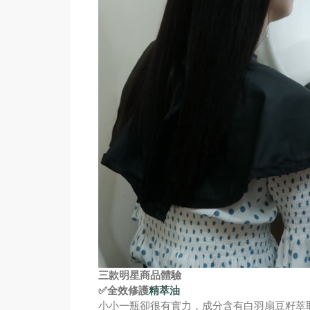
三款明星商品體驗
✅
全效修護
精萃油
小小一瓶卻很有實力，成分含有白羽扇豆籽萃