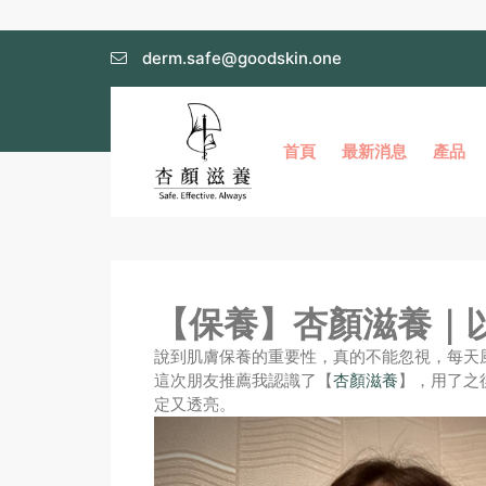
derm.safe@goodskin.one
首頁
最新消息
產品
【保養】杏顏滋養｜
說到肌膚保養的重要性，真的不能忽視，每天
這次朋友推薦我認識了【
杏顏滋養
】，用了之
定又透亮。