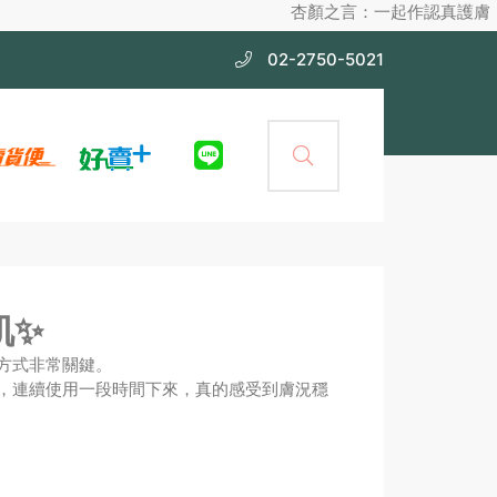
杏顏之言：一起作認真護膚，不化妝也漂亮的女神
02-2750-5021
肌✨
方式非常關鍵。
，連續使用一段時間下來，真的感受到膚況穩