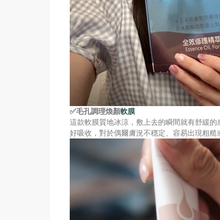
✅
毛孔調理煥顏
軟膜
這款軟膜質地冰涼，敷上去的瞬間就有舒緩的
好吸收，對於偶爾膚況不穩定、容易出現粗糙