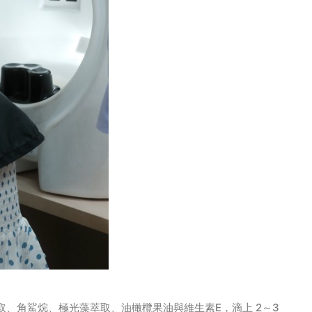
E
2
3
取、角鯊烷、極光藻萃取、油橄欖果油與維生素
，滴上
～