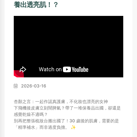
養出透亮肌！？
2026-03-16
杏顏之言：一起作認真護膚，不化妝也漂亮的女神
下飛機後皮膚立刻鬧脾氣？帶了一堆保養品出國，卻還是
感覺乾燥不適嗎？
別再把整張梳妝台搬出國了！30 歲後的肌膚，需要的是
「精準補水」而非過度負擔。 ✨