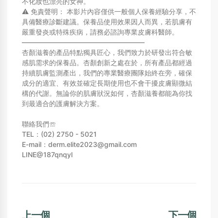
不化妝也漂亮的女神。
⚠️ 免責聲明： 本影片內容僅供一般個人保養經驗分享，不
具備醫療診斷建議。保養品使用效果因人而異，若肌膚有
嚴重發炎或特殊疾病，請務必諮詢專業皮膚科醫師。
——————————————————
杏顏滋養的產品特點獨具匠心，我們致力於研發出符合敏
感肌需求的保養品。杏顏創新之處在於，所有產品都經過
持續肌膚監測產出，我們的專業醫療團隊始終在旁，確保
成分的適宜、有效並確定長期使用也不會干擾皮膚顯微結
構的代謝。無論你的肌膚狀況如何，杏顏滋養都能為你找
到最適合的護膚解決方案。
聯絡我們☏
TEL：(02) 2750 - 5021
E-mail：derm.elite2023@gmail.com
LINE@187qnqyl
上一個
下一個