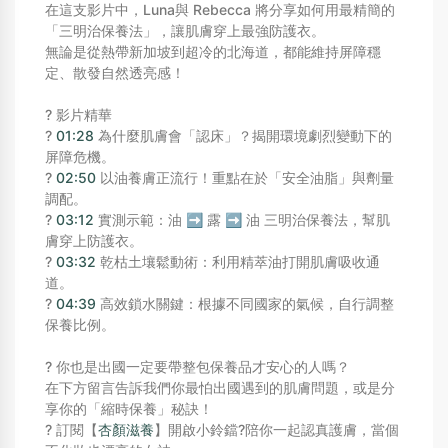
在這支影片中，Luna與 Rebecca 將分享如何用最精簡的
「三明治保養法」，讓肌膚穿上最強防護衣。
無論是從熱帶新加坡到超冷的北海道，都能維持屏障穩
定、散發自然透亮感！
? 影片精華
?
01:28
為什麼肌膚會「認床」？揭開環境劇烈變動下的
屏障危機。
?
02:50
以油養膚正流行！重點在於「安全油脂」與劑量
調配。
?
03:12
實測示範：油 ➡️ 露 ➡️ 油 三明治保養法，幫肌
膚穿上防護衣。
?
03:32
乾枯土壤鬆動術：利用精萃油打開肌膚吸收通
道。
?
04:39
高效鎖水關鍵：根據不同國家的氣候，自行調整
保養比例。
? 你也是出國一定要帶整包保養品才安心的人嗎？
在下方留言告訴我們你最怕出國遇到的肌膚問題，或是分
享你的「縮時保養」秘訣！
? 訂閱【
杏顏滋養
】開啟小鈴鐺?陪你一起認真護膚，當個